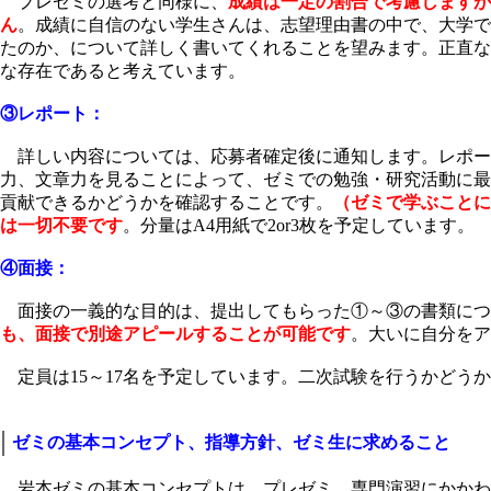
プレゼミの選考と同様に、
成績は一定の割合で考慮しますが
ん
。成績に自信のない学生さんは、志望理由書の中で、大学で
たのか、について詳しく書いてくれることを望みます。正直な
な存在であると考えています。
③レポート：
詳しい内容については、応募者確定後に通知します。
レポー
力、文章力を見ることによって、ゼミでの勉強・研究活動に最
貢献できるかどうかを確認すること
です。
（ゼミで学ぶことに
は一切不要です
。分量はA4用紙で2or3枚を予定しています。
④面接：
面接の一義的な目的は、提出してもらった①～③の書類につ
も、面接で別途アピールすることが可能です
。大いに自分をア
定員は15～17名を予定しています。二次試験を行うかどう
ゼミの基本コンセプト、指導方針、ゼミ生に求めること
岩本ゼミの基本コンセプトは、プレゼミ、専門演習にかかわ