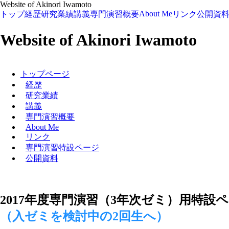
Website of Akinori Iwamoto
About Me
トップ
経歴
研究業績
講義
専門演習概要
リンク
公開資
Website of Akinori Iwamoto
トップページ
経歴
研究業績
講義
専門演習概要
About Me
リンク
専門演習特設ページ
公開資料
2017年度専門演習（3年次ゼミ）用特設ペ
（入ゼミを検討中の2回生へ）