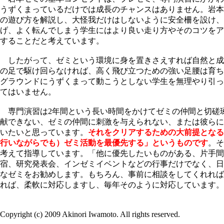
うずくまっているだけでは成長のチャンスはありません。岩本
の遊び方を解説し、大怪我だけはしないように安全柵を設け、
げ、よく転んでしまう学生にはより良い走り方やそのコツをア
することだと考えています。
したがって、ゼミという環境に身を置きさえすれば自然と成
の足で駆け回らなければ、高く飛び立つための強い足腰は育ち
グラウンドにうずくまって動こうとしない学生を無理やり引っ
てはいません。
専門演習は2年間という長い時間をかけてゼミの仲間と切磋
献できない、ゼミの仲間に刺激を与えられない、または彼らに
いたいと思っています。
それをクリアするための大前提となる
行いながらでも）ゼミ活動を最優先する」というものです
。そ
考えて指導しています。「他に優先したいものがある、片手間
宿、研究発表会、インゼミイベントなどの行事だけでなく、日
なゼミをお勧めします。もちろん、事前に相談をしてくれれば
れば、柔軟に対応しますし、毎年そのように対応しています。
Copyright (c) 2009 Akinori Iwamoto. All rights reserved.