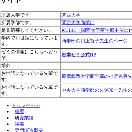
所属大学です。
関西大学
所属学部です。
関西大学商学部
是非応募してください。
KUBIC（関西大学商学部主催
学内でお世話になっていま
商学部の川上智子先生のページ
す。
ゼミの情報はこちらへどう
岩本ゼミ公式HP
ぞ。
学外
お世話になっている先輩で
慶應義塾大学商学部の小野晃典
す。
お世話になっている先輩で
中央大学商学部の久保知一先生
す。
トップページ
経歴
研究業績
講義
専門演習概要