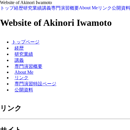
Website of Akinori Iwamoto
About Me
トップ
経歴
研究業績
講義
専門演習概要
リンク
公開資
Website of Akinori Iwamoto
トップページ
経歴
研究業績
講義
専門演習概要
About Me
リンク
専門演習特設ページ
公開資料
リンク
サイト