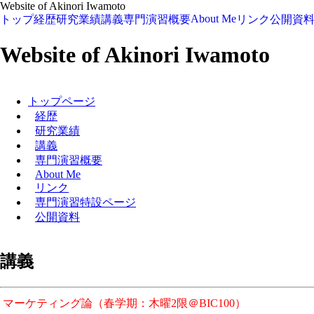
Website of Akinori Iwamoto
About Me
トップ
経歴
研究業績
講義
専門演習概要
リンク
公開資
Website of Akinori Iwamoto
トップページ
経歴
研究業績
講義
専門演習概要
About Me
リンク
専門演習特設ページ
公開資料
講義
マーケティング論（春学期：木曜2限＠BIC100）