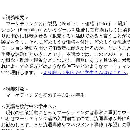
＜講義概要＞
マーケティングとは製品（Product）・価格（Price）・場所
ション（Promotion）というツールを駆使して市場もしくは
り効率的に移転させる（販売する）活動であると言うことが
製品を作り、それにどのような価格を付け、どのような流通
モーション活動を用いて消費者に働きかけるのか、というこ
重要な課題だということです。本講義では、この4つの「P」
な概念・理論・現象などについて、個別にそして具体的に考
れによって企業がどのような条件下でどのようなマーケティ
いて理解します。→
より詳しく知りたい学生さんははこちら
＜講義対象＞
マーケティングを初めて学ぶ2～4年生
＜受講を検討中の学生へ＞
現代の企業活動にとってマーケティングは非常に重要なウェ
いわばマーケティング論の入門編ですので、流通専修以外に
お勧めします。また流通専修やマネジメント専修（希望）の学